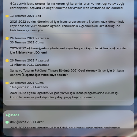
Güz yarıyılı lisans programlarına kurum içi, kurumlar arası ve yurt dışı yatay geçiş
kontenjanları, başvuru ve değerlendirme takviminin web sayfasında ilan edilmesi
13 Temmuz 2021 Salı
2021-2022 eğitim-öğretim yılı için lisans programlarına 1. erken kayıt döneminde
kayıt edilecek yurt dışından öğrenci kabullerinin Öğrenci İşleri Direktörlüğüne
bildirilmesi için son gün
26 Temmuz 2021 Pazartesi
30 Temmuz 2021 Cuma
2021-2022 eğitim-öğretim yılında yurt dışından yeni kayıt olacak lisans öğrencileri
için
1. Erken Kayıt Dönemi
26 Temmuz 2021 Pazartesi
11 Ağustos 2021 Çarşamba
Sanat ve Tasarım Fakültesi Tiyatro Bölümü 2021 Özel Yetenek Sınavı için ön kayıt
dönemi
(1. aşama için video kayıt teslimi)
30 Temmuz 2021 Cuma
16 Ağustos 2021 Pazartesi
2021-2022 eğitim-öğretim yılı güz yarıyılı için lisans programlarına kurum içi,
kurumlar arası ve yurt dışından yatay geçiş başvuru dönemi
Ağustos
08 Ağustos 2021 Pazar
2021-2022 eğitim-öğretim yılı için KHAS onur bursu kazananların açıklanması
11 Ağustos 2021 Çarşamba